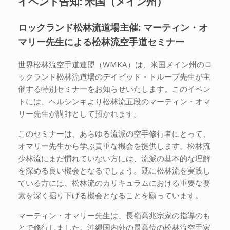
イベント告知: 米国（メイン州）
ロックランド松林流道場主催: マーティン・オ
マリー先生による松林流空手道セミナー
世界松林流空手道連盟（WMKA）は、米国メイン州のロ
ックランド松林流道場のデイビッド・トループ先生が主
催する特別セミナーをお知らせいたします。このイベン
トには、ヘルシンキより松林流五段のマーティン・オマ
リー先生が講師として招かれます。
このセミナーは、あらゆる流派の空手修行者にとって、
オマリー先生から学ぶ貴重な機会を提供します。松林流
少林流にまだ慣れていない方には、流派の基本的な理解
を深める良い機会となるでしょう。既に松林流を実践し
ている方には、松林流のカリキュラムにおける重要な要
素を深く掘り下げる機会となることを願っています。
マーティン・オマリー先生は、長嶺高兆宗家の指導のも
とで修行しました。沖縄国内外の最高位の松林流空手家