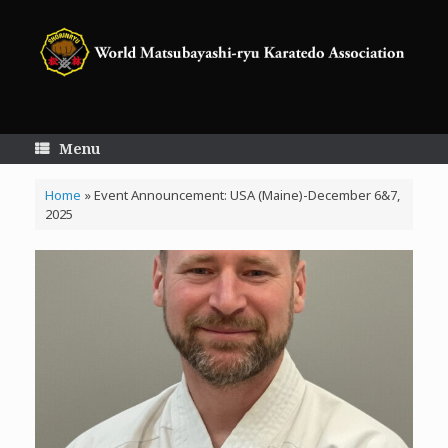
Skip
to
content
Menu
Home
»
Event Announcement: USA (Maine)-December 6&7,
2025