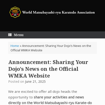
Skip
to
content
Menu
Home
»
Announcement: Sharing Your Dojo’s News on the
Official WMKA Website
Announcement: Sharing Your
Dojo’s News on the Official
WMKA Website
Posted on
June 21, 2025
We are excited to offer all dojo heads the
opportunity to
share your activities and news
directly on the World Matsubayashi-ryu Karate-do